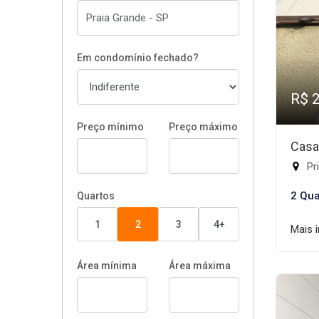
Em condomínio fechado?
R$ 
Preço mínimo
Preço máximo
Casa
Pr
2 Qua
Quartos
1
2
3
4+
Mais 
Área mínima
Área máxima