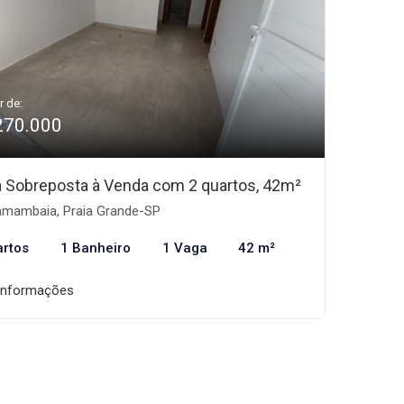
r de:
270.000
 Sobreposta à Venda com 2 quartos, 42m²
mambaia, Praia Grande-SP
artos
1 Banheiro
1 Vaga
42 m²
informações