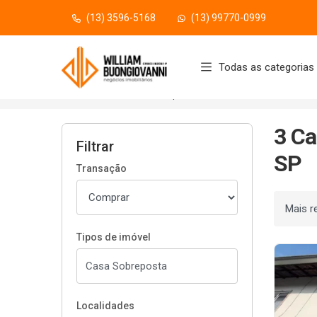
(13) 3596-5168
(13) 99770-0999
Página inicial
Todas as categorias
Início
Casas Sobrepostas à venda
Praia Gr
3 Ca
Filtrar
SP
Transação
Ordenar
Tipos de imóvel
Localidades