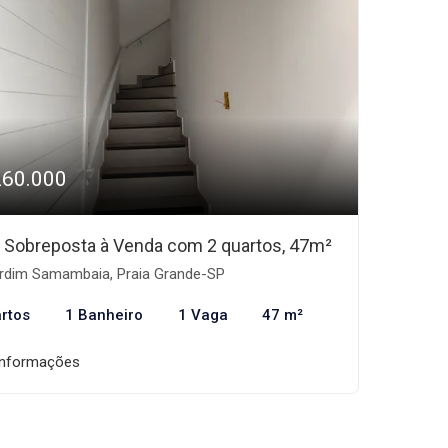
260.000
 Sobreposta à Venda com 2 quartos, 47m²
rdim Samambaia, Praia Grande-SP
rtos
1 Banheiro
1 Vaga
47 m²
informações