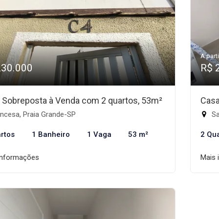
A parti
230.000
R$ 
 Sobreposta à Venda com 2 quartos, 53m²
Casa
incesa, Praia Grande-SP
Sa
rtos
1 Banheiro
1 Vaga
53 m²
2 Qu
informações
Mais 