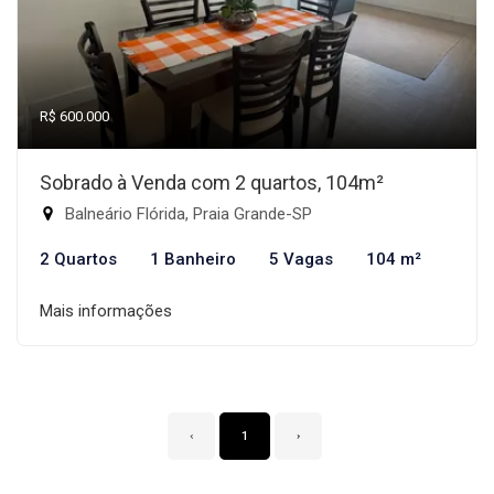
R$ 600.000
Sobrado à Venda com 2 quartos, 104m²
Balneário Flórida, Praia Grande-SP
2 Quartos
1 Banheiro
5 Vagas
104 m²
Mais informações
‹
1
›