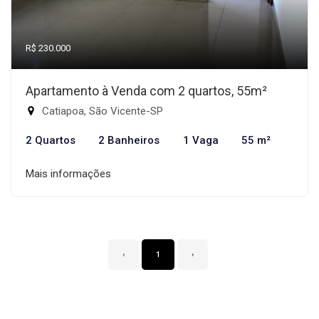
R$ 230.000
Apartamento à Venda com 2 quartos, 55m²
Catiapoa, São Vicente-SP
2 Quartos
2 Banheiros
1 Vaga
55 m²
Mais informações
‹
1
›