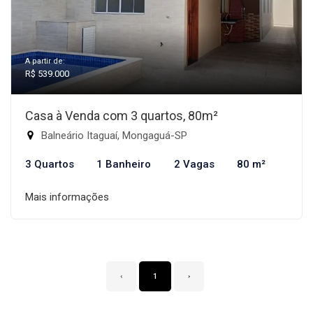
A partir de:
R$ 539.000
Casa à Venda com 3 quartos, 80m²
Balneário Itaguaí, Mongaguá-SP
3 Quartos
1 Banheiro
2 Vagas
80 m²
Mais informações
‹
1
›