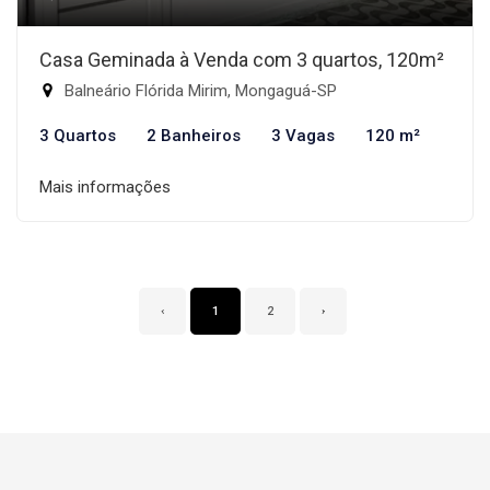
Casa Geminada à Venda com 3 quartos, 120m²
Balneário Flórida Mirim, Mongaguá-SP
3 Quartos
2 Banheiros
3 Vagas
120 m²
Mais informações
‹
1
2
›