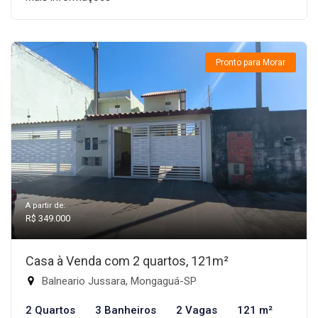
Pronto para Morar
A partir de:
R$ 349.000
Casa à Venda com 2 quartos, 121m²
Balneario Jussara, Mongaguá-SP
2 Quartos
3 Banheiros
2 Vagas
121 m²