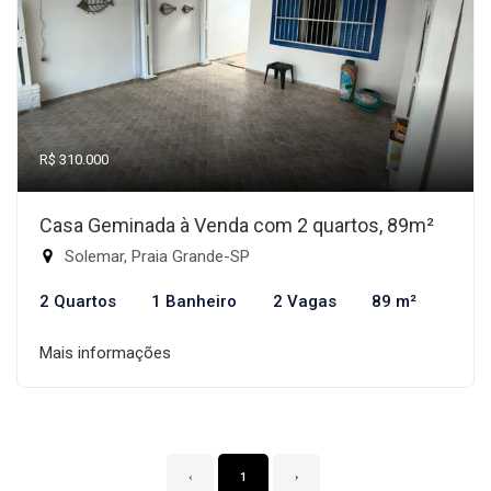
R$ 310.000
Casa Geminada à Venda com 2 quartos, 89m²
Solemar, Praia Grande-SP
2 Quartos
1 Banheiro
2 Vagas
89 m²
Mais informações
‹
1
›