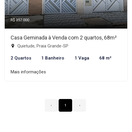
R$ 357.000
Casa Geminada à Venda com 2 quartos, 68m²
Quietude, Praia Grande-SP
2 Quartos
1 Banheiro
1 Vaga
68 m²
Mais informações
‹
1
›