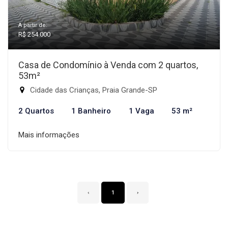
A partir de:
R$ 254.000
Casa de Condomínio à Venda com 2 quartos,
53m²
Cidade das Crianças, Praia Grande-SP
2 Quartos
1 Banheiro
1 Vaga
53 m²
Mais informações
‹
1
›