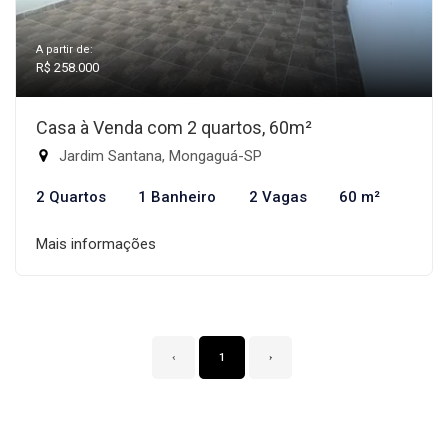
A partir de:
R$ 258.000
Casa à Venda com 2 quartos, 60m²
Jardim Santana, Mongaguá-SP
2 Quartos
1 Banheiro
2 Vagas
60 m²
Mais informações
‹
1
›