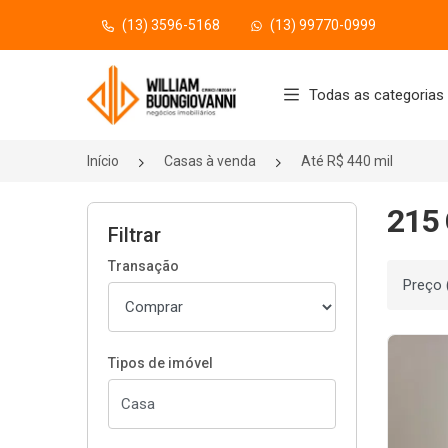
(13) 3596-5168
(13) 99770-0999
Página inicial
Todas as categorias
Início
Casas à venda
Até R$ 440 mil
215 
Filtrar
Transação
Ordenar
Tipos de imóvel