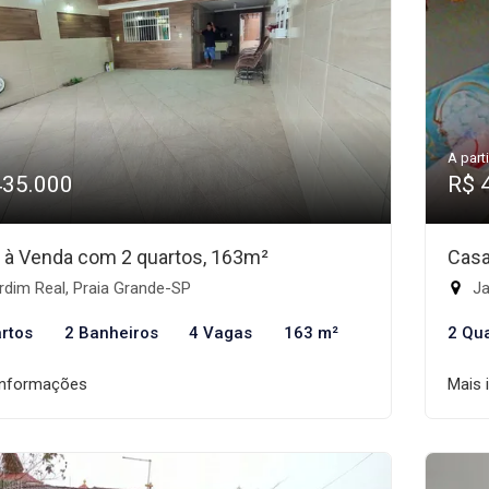
A parti
435.000
R$ 
 à Venda com 2 quartos, 163m²
Casa
dim Real, Praia Grande-SP
Ja
rtos
2 Banheiros
4 Vagas
163 m²
2 Qu
informações
Mais 