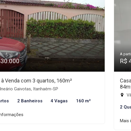
A parti
430.000
R$ 
 à Venda com 3 quartos, 160m²
Casa
84m
lneário Gaivotas, Itanhaém-SP
Vi
rtos
2 Banheiros
4 Vagas
160 m²
2 Qu
informações
Mais 