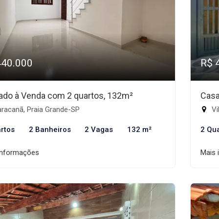
440.000
R$ 
ado à Venda com 2 quartos, 132m²
Casa
racanã, Praia Grande-SP
Vi
rtos
2 Banheiros
2 Vagas
132 m²
2 Qu
informações
Mais 