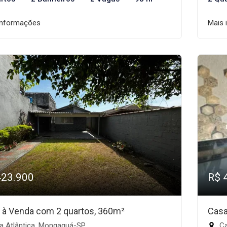
informações
Mais 
423.900
R$ 
 à Venda com 2 quartos, 360m²
Casa
la Atlântica, Mongaguá-SP
Ca