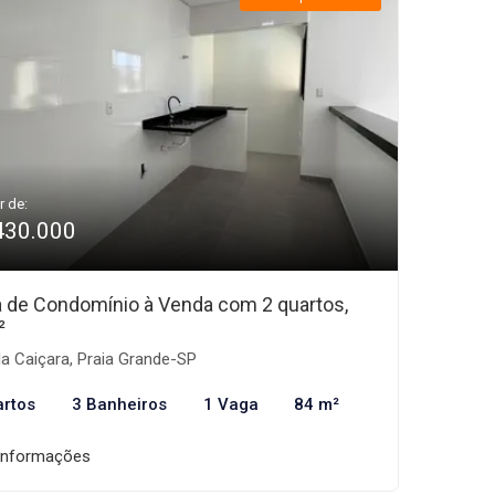
r de:
430.000
 de Condomínio à Venda com 2 quartos,
²
la Caiçara, Praia Grande-SP
artos
3 Banheiros
1 Vaga
84 m²
informações