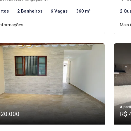
rtos
2 Banheiros
6 Vagas
360 m²
2 Qu
informações
Mais 
A parti
420.000
R$ 