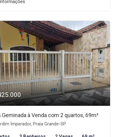
informações
425.000
 Geminada à Venda com 2 quartos, 69m²
rdim Imperador, Praia Grande-SP
artos
3 Banheiros
2 Vagas
69 m²