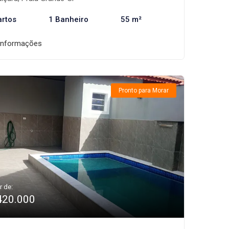
artos
1 Banheiro
55 m²
informações
Pronto para Morar
r de:
420.000