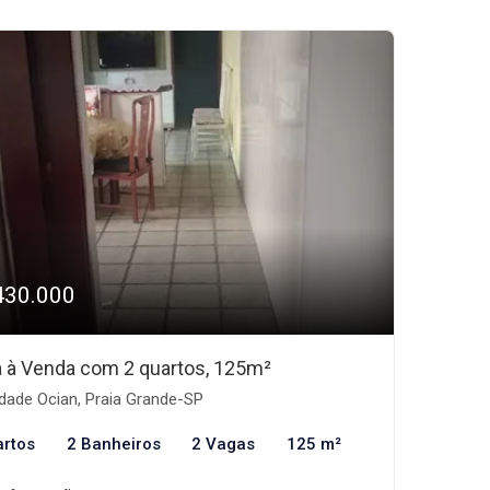
430.000
 à Venda com 2 quartos, 125m²
dade Ocian, Praia Grande-SP
artos
2 Banheiros
2 Vagas
125 m²