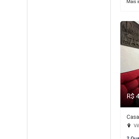
Mais 
R$ 
Casa
Vil
2 Qua