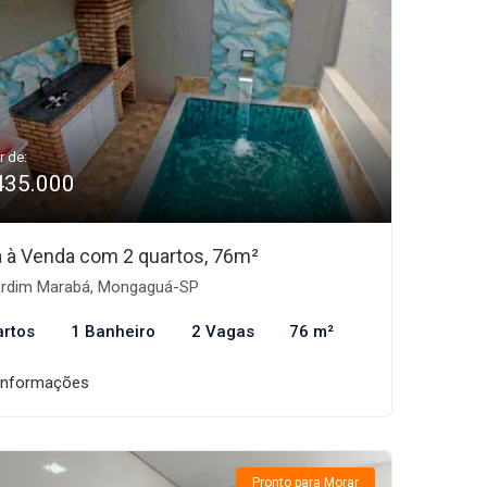
r de:
435.000
 à Venda com 2 quartos, 76m²
rdim Marabá, Mongaguá-SP
artos
1 Banheiro
2 Vagas
76 m²
informações
Pronto para Morar