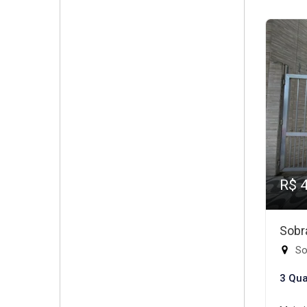
R$ 
Sobr
So
3 Qua