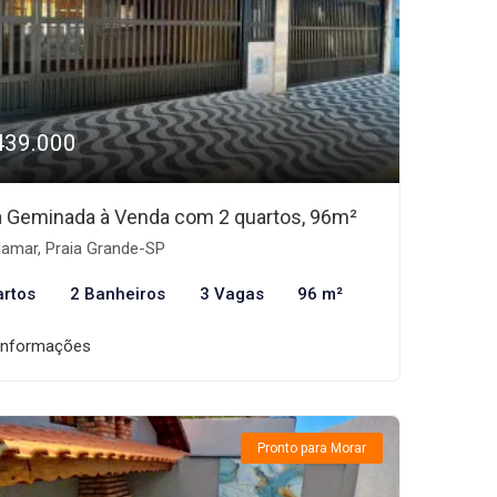
439.000
 Geminada à Venda com 2 quartos, 96m²
lamar, Praia Grande-SP
artos
2 Banheiros
3 Vagas
96 m²
informações
Pronto para Morar