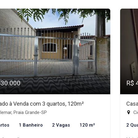
430.000
R$ 
ado à Venda com 3 quartos, 120m²
Casa
lemar, Praia Grande-SP
Ci
rtos
1 Banheiro
2 Vagas
120 m²
2 Qu