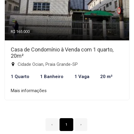
R$ 165.000
Casa de Condomínio à Venda com 1 quarto,
20m²
Cidade Ocian, Praia Grande-SP
1 Quarto
1 Banheiro
1 Vaga
20 m²
Mais informações
‹
1
›