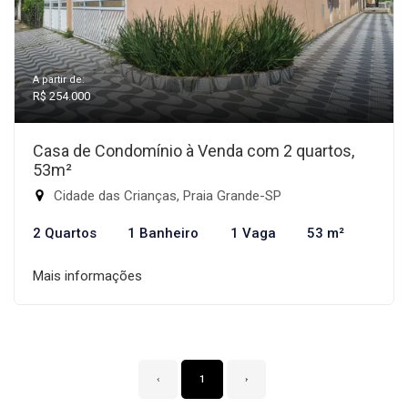
A partir de:
R$ 254.000
Casa de Condomínio à Venda com 2 quartos,
53m²
Cidade das Crianças, Praia Grande-SP
2 Quartos
1 Banheiro
1 Vaga
53 m²
Mais informações
‹
1
›