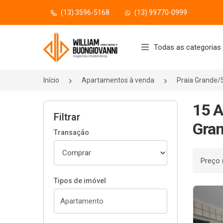
(13) 3596-5168
(13) 99770-0999
Página inicial
Todas as categorias
Início
Apartamentos à venda
Praia Grande/
15 A
Filtrar
Gran
Transação
Ordenar
Tipos de imóvel