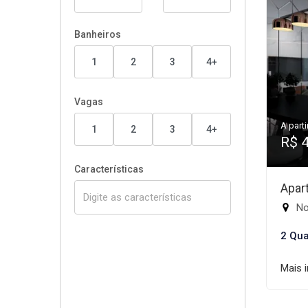
Banheiros
1
2
3
4+
Vagas
A parti
1
2
3
4+
R$ 
Características
Apar
No
2 Qua
Mais 