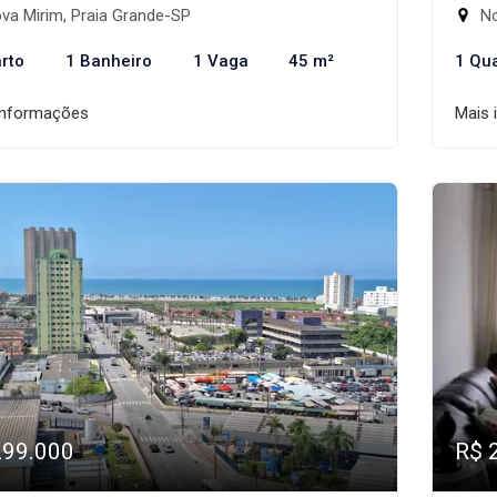
va Mirim, Praia Grande-SP
No
rto
1 Banheiro
1 Vaga
45 m²
1 Qu
informações
Mais 
299.000
R$ 