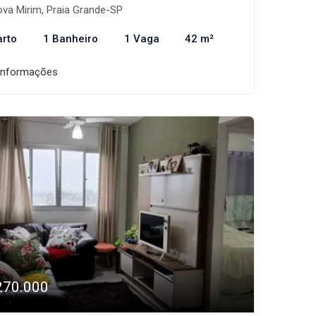
va Mirim, Praia Grande-SP
arto
1 Banheiro
1 Vaga
42 m²
informações
270.000