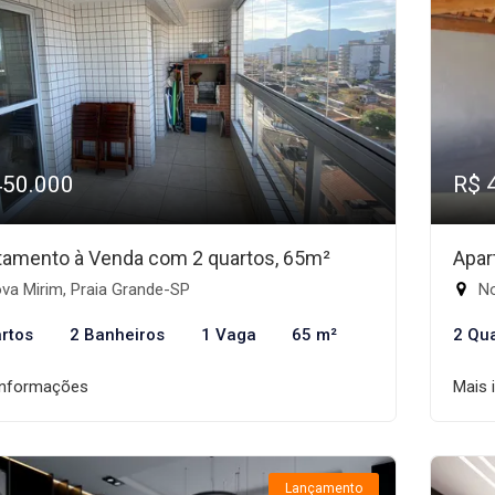
450.000
R$ 
tamento à Venda com 2 quartos, 65m²
Apar
va Mirim, Praia Grande-SP
No
rtos
2 Banheiros
1 Vaga
65 m²
2 Qu
informações
Mais 
Lançamento