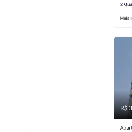
2 Qua
Mais 
R$ 
Apar