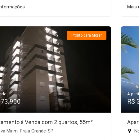
informações
Mais 
Pronto para Morar
r de:
A parti
373.900
R$ 
tamento à Venda com 2 quartos, 55m²
Apar
va Mirim, Praia Grande-SP
No