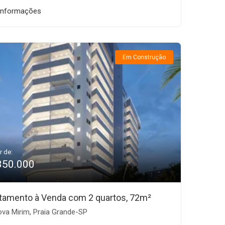
informações
Em Construção
r de:
350.000
tamento à Venda com 2 quartos, 72m²
va Mirim, Praia Grande-SP