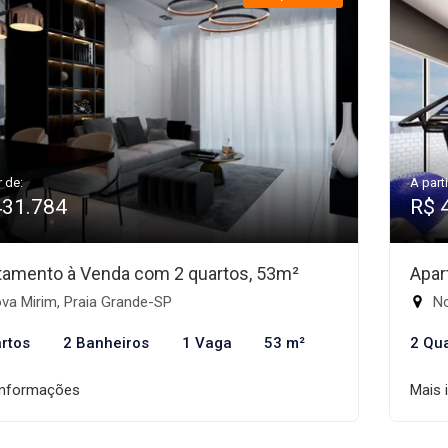
r de:
A parti
431.784
R$ 
tamento à Venda com 2 quartos, 53m²
Apar
va Mirim, Praia Grande-SP
No
rtos
2 Banheiros
1 Vaga
53 m²
2 Qu
informações
Mais 