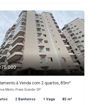
375.000
tamento à Venda com 2 quartos, 85m²
va Mirim, Praia Grande-SP
artos
2 Banheiros
1 Vaga
85 m²