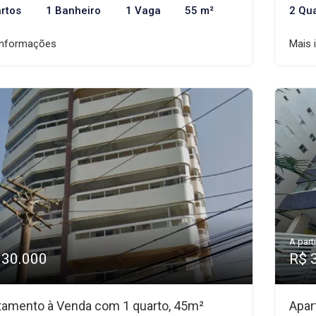
rtos
1 Banheiro
1 Vaga
55 m²
2 Qu
informações
Mais 
A parti
330.000
R$ 
tamento à Venda com 1 quarto, 45m²
Apar