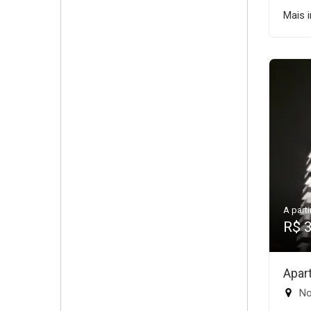
Mais 
A parti
R$ 
Apar
No