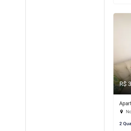
R$ 
Apar
No
2 Qua