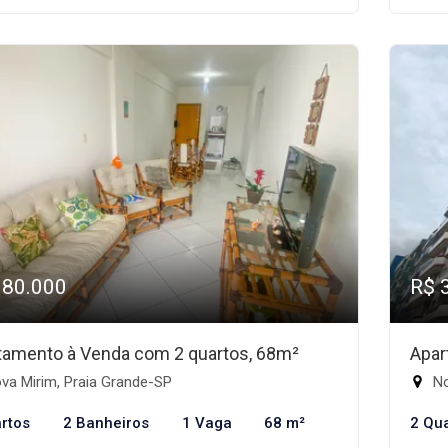
380.000
R$ 
tamento à Venda com 2 quartos, 68m²
Apar
va Mirim, Praia Grande-SP
No
rtos
2 Banheiros
1 Vaga
68 m²
2 Qu