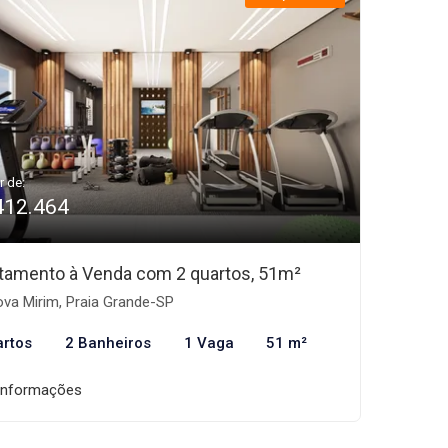
r de:
412.464
tamento à Venda com 2 quartos, 51m²
va Mirim, Praia Grande-SP
artos
2 Banheiros
1 Vaga
51 m²
informações