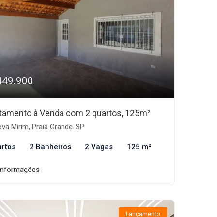
449.900
tamento à Venda com 2 quartos, 125m²
va Mirim, Praia Grande-SP
artos
2 Banheiros
2 Vagas
125 m²
informações
Lançamento