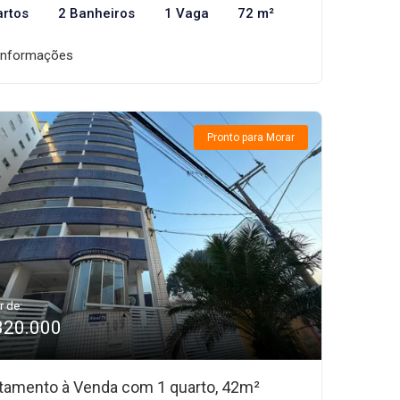
artos
2 Banheiros
1 Vaga
72 m²
informações
Pronto para Morar
r de:
320.000
tamento à Venda com 1 quarto, 42m²