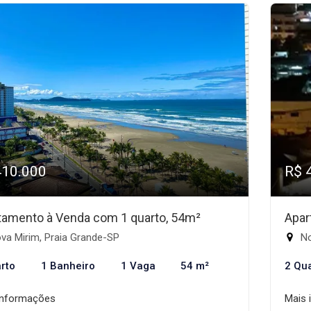
410.000
R$ 
tamento à Venda com 1 quarto, 54m²
Apar
va Mirim, Praia Grande-SP
No
rto
1 Banheiro
1 Vaga
54 m²
2 Qu
informações
Mais 