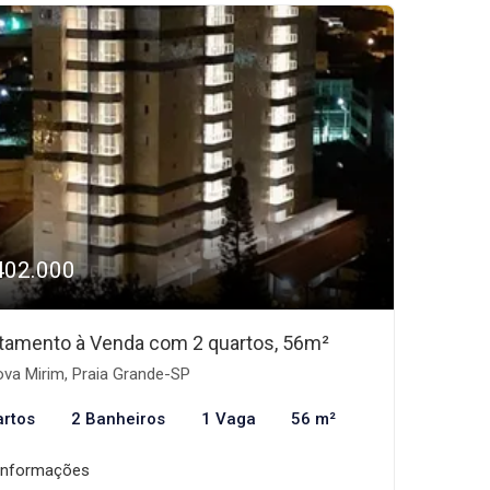
402.000
tamento à Venda com 2 quartos, 56m²
va Mirim, Praia Grande-SP
artos
2 Banheiros
1 Vaga
56 m²
informações