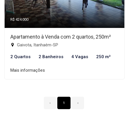
R$ 424.000
Apartamento à Venda com 2 quartos, 250m²
Gaivota, Itanhaém-SP
2 Quartos
2 Banheiros
4 Vagas
250 m²
Mais informações
‹
1
›